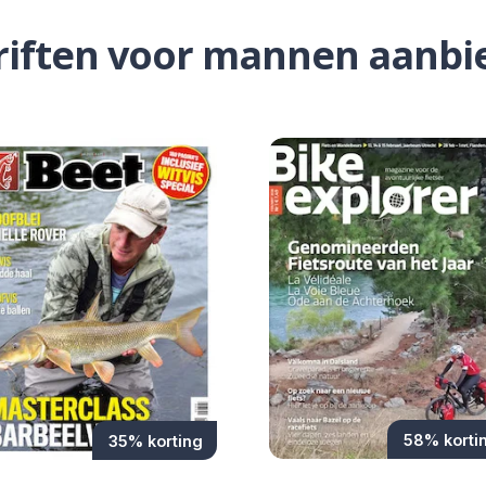
hriften voor mannen aanbi
58% korti
35% korting