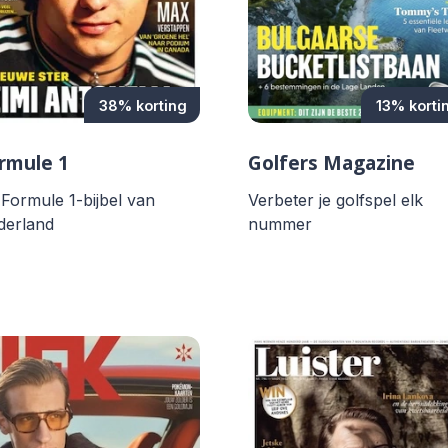
38% korting
13% korti
rmule 1
Golfers Magazine
Formule 1-bijbel van
Verbeter je golfspel elk
derland
nummer