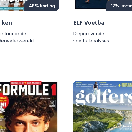
48% korting
17% korti
iken
ELF Voetbal
ntuur in de
Diepgravende
derwaterwereld
voetbalanalyses