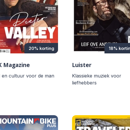
20% korting
18% korti
K Magazine
Luister
jl en cultuur voor de man
Klassieke muziek voor
liefhebbers