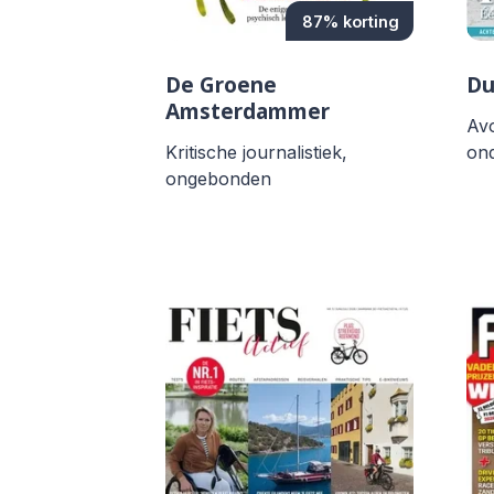
87% korting
De Groene
Du
Amsterdammer
Avo
Kritische journalistiek,
on
ongebonden