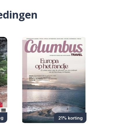
edingen
ng
21% korting