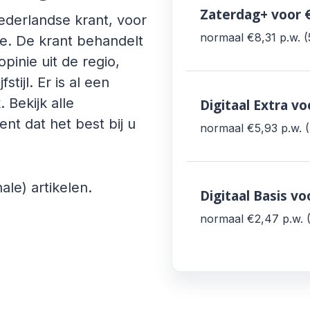
Zaterdag+
voor 
derlandse krant, voor
normaal €8,31
p.w.
e. De krant behandelt
opinie uit de regio,
stijl. Er is al een
Bekijk alle
Digitaal Extra
vo
t dat het best bij u
normaal €5,93
p.w.
ale) artikelen.
Digitaal Basis
vo
normaal €2,47
p.w.