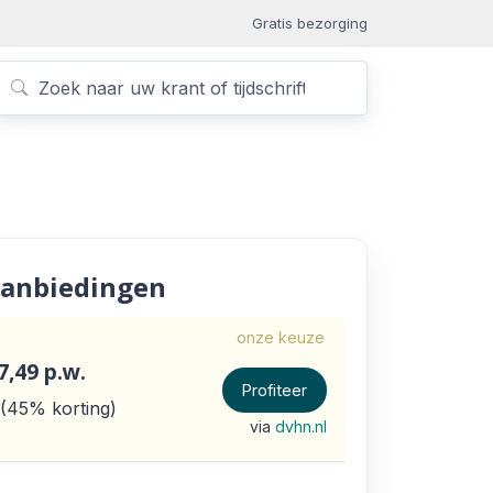
Gratis bezorging
anbiedingen
onze keuze
7,49
p.w.
Profiteer
45% korting
via
dvhn.nl