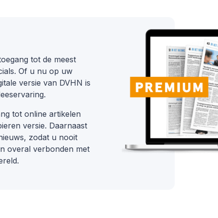
d toegang tot de meest
ecials. Of u nu op uw
gitale versie van DVHN is
leeservaring.
 tot online artikelen
apieren versie. Daarnaast
 nieuws, zodat u nooit
jd en overal verbonden met
ereld.