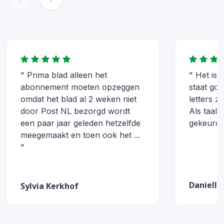
" Prima blad alleen het
" Het is 
abonnement moeten opzeggen
staat goe
omdat het blad al 2 weken niet
letters z
door Post NL bezorgd wordt
Als taal 
een paar jaar geleden hetzelfde
gekeurd.
meegemaakt en toen ook het ...
"
Daniella
Sylvia Kerkhof