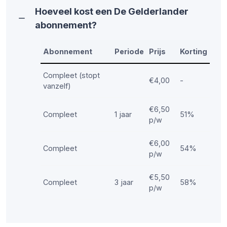
Hoeveel kost een De Gelderlander
abonnement?
Abonnement
Periode
Prijs
Korting
Compleet (stopt
€4,00
-
vanzelf)
€6,50
Compleet
1 jaar
51%
p/w
€6,00
Compleet
54%
p/w
€5,50
Compleet
3 jaar
58%
p/w