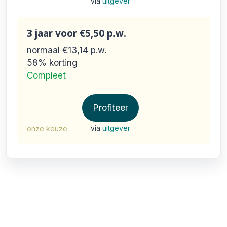
via
uitgever
3 jaar
voor €5,50
p.w.
normaal €13,14
p.w.
58% korting
Compleet
Profiteer
via
uitgever
onze keuze