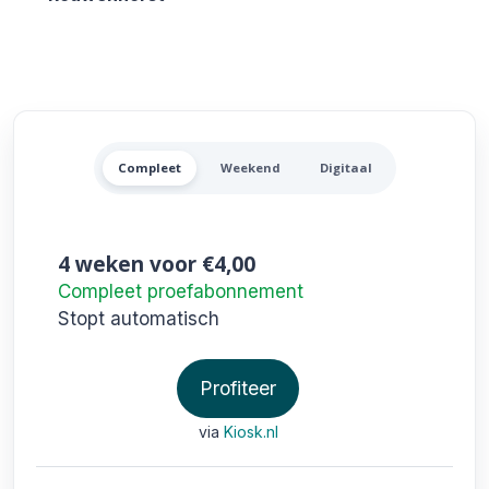
Alle De Gelderlander Aanbi
Compleet
Weekend
Digitaal
4 weken
voor €4,00
Compleet proefabonnement
Stopt automatisch
Profiteer
via
Kiosk.nl