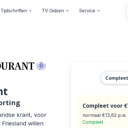
Tijdschriften
TV Gidsen
Service
Alle Leeu
Complee
nt
orting
Compleet
voor €
andse krant, voor
normaal €13,62
p.w.
Compleet
Friesland willen