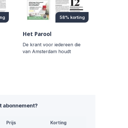
ing
58% korting
Het Parool
De krant voor iedereen die
van Amsterdam houdt
nt abonnement?
Prijs
Korting