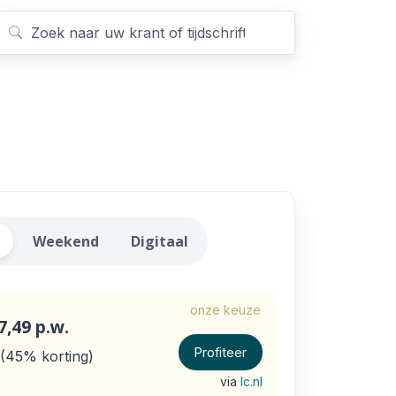
warder Courant Aanbiedin
t
Weekend
Digitaal
onze keuze
7,49
p.w.
Profiteer
45% korting
via
lc.nl