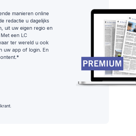
ende manieren online
e redactie u dagelijks
n, uit uw eigen regio en
. Met een LC
waar ter wereld u ook
 uw app of login. En
content.*
krant.