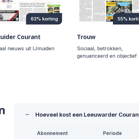
63% korting
55% kort
uider Courant
Trouw
aal nieuws uit IJmuiden
Sociaal, betrokken,
genuanceerd en objectief
n
Hoeveel kost een Leeuwarder Coura
Abonnement
Periode