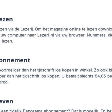
lezen
en via de Lezerij. Om het magazine online te lezen downl
 uw computer naar Lezerij.nl via uw browser. Nummers, die
e lezen.
bonnement
voordeliger dan het tijdschrift los kopen in winkel. Zo oo
 dan het tijdschrift los kopen. U betaalt slechts €4,06 pe
orgd.
even
een tijdelijk Panorama abonnement? Dat is mogelijk. En het 