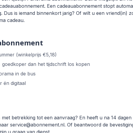
n cadeauabonnement. Een cadeauabonnement stopt automatis
g. Dus is iemand binnenkort jarig? Of wilt u een vriend(in)
ama cadeau.
 abonnement
ummer (winkelprijs €5,18)
goedkoper dan het tijdschrift los kopen
norama in de bus
r én digitaal
 met betrekking tot een aanvraag? En heeft u na 14 dagen
naar service@abonnement.nl. Of beantwoord de bevestiging
ijn u graag van dienst.