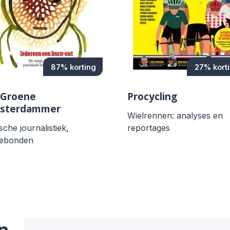
87% korting
27% kort
 Groene
Procycling
sterdammer
Wielrennen: analyses en
ische journalistiek,
reportages
ebonden
n