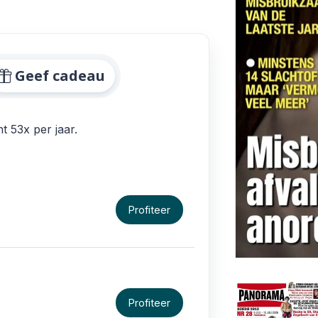
nbiedingen
Geef cadeau
 53x per jaar.
Profiteer
Profiteer