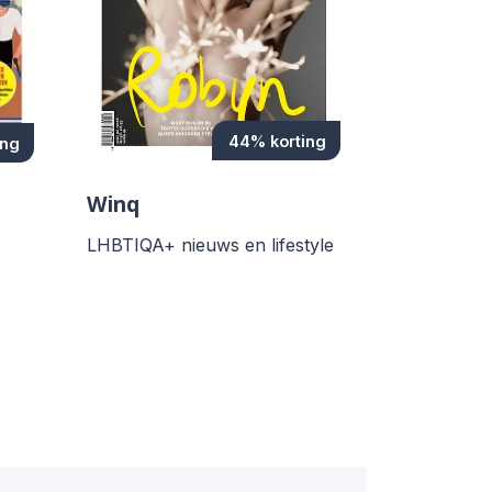
44% korting
ing
Winq
LHBTIQA+ nieuws en lifestyle