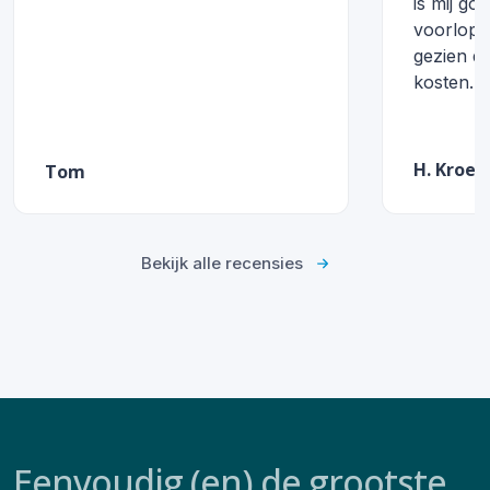
is mij go
voorlopig
gezien de
kosten. "
H. Kroes
Tom
Bekijk alle recensies
Eenvoudig (en) de grootste