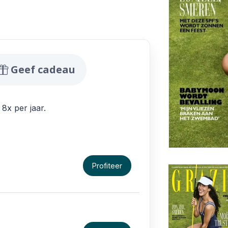
edingen
Geef cadeau
 8x per jaar.
Profiteer