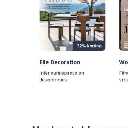
32% korting
Elle Decoration
Wo
Interieurinspiratie en
Fit
designtrends
vro