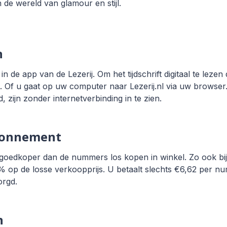
n de wereld van glamour en stijl.
n
in de app van de Lezerij. Om het tijdschrift digitaal te lez
. Of u gaat op uw computer naar Lezerij.nl via uw browse
 zijn zonder internetverbinding in te zien.
bonnement
oedkoper dan de nummers los kopen in winkel. Zo ook bij
op de losse verkoopprijs. U betaalt slechts €6,62 per num
orgd.
n