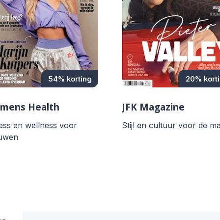
54% korting
20% kort
mens Health
JFK Magazine
ness en wellness voor
Stijl en cultuur voor de m
uwen