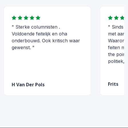
" Sterke columnisten .
" Sinds r
Voldoende feitelijk en oha
met aanda
onderbouwd. Ook kritisch waar
Waarom? 
gewenst. "
feiten met
the point
politiek, d
Frits
H Van Der Pols