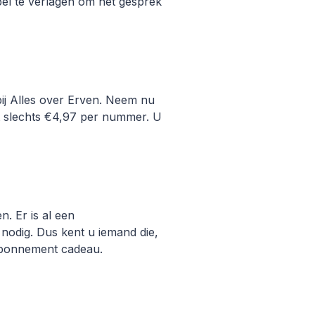
el te verlagen om het gesprek
bij Alles over Erven. Neem nu
t slechts €4,97 per nummer. U
. Er is al een
odig. Dus kent u iemand die,
 abonnement cadeau.