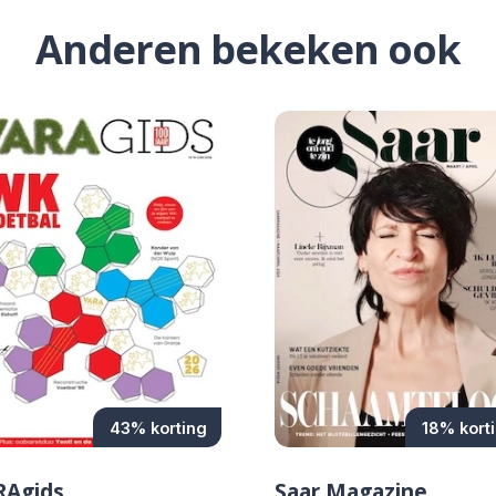
Anderen bekeken ook
43% korting
18% kort
RAgids
Saar Magazine