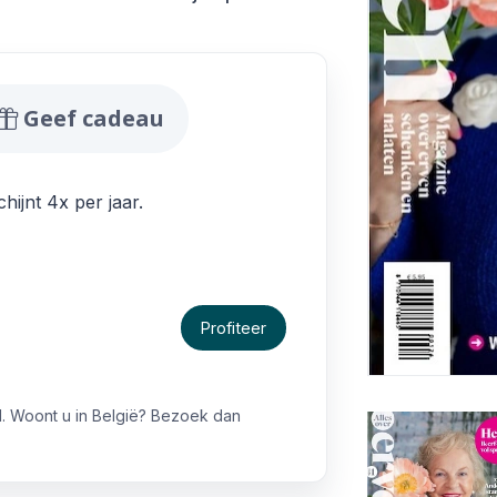
rven Aanbiedingen
Geef cadeau
hijnt 4x per jaar.
Profiteer
. Woont u in België? Bezoek dan