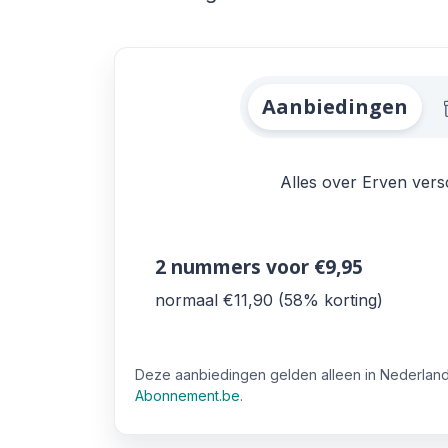
Alle Alles over E
Aanbiedingen
Alles over Erven versc
2 nummers
voor €9,95
normaal €11,90
58% korting
Deze aanbiedingen gelden alleen in Nederland
Abonnement.be
.