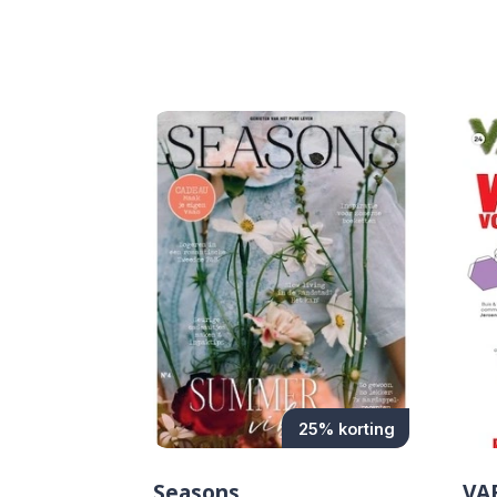
25% korting
Seasons
VA