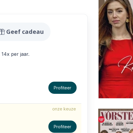
iedingen
Geef cadeau
 14x per jaar.
Profiteer
onze keuze
Profiteer