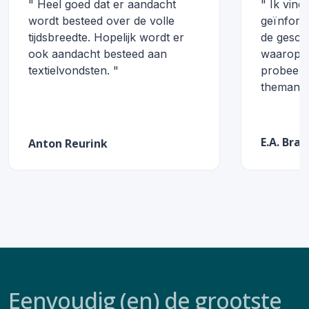
" Heel goed dat er aandacht
" Ik vind
wordt besteed over de volle
geïnform
tijdsbreedte. Hopelijk wordt er
de gesch
ook aandacht besteed aan
waarop m
textielvondsten. "
probeert
themanumm
E.A. Bra
Anton Reurink
Eenvoudig (en) de grootste