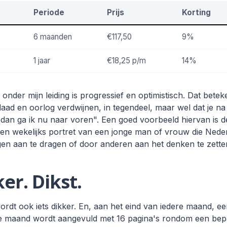
Periode
Prijs
Korting
6 maanden
€117,50
9%
1 jaar
€18,25
p/m
14%
nder mijn leiding is progressief en optimistisch. Dat beteken
aad en oorlog verdwijnen, in tegendeel, maar wel dat je na
 dan ga ik nu naar voren". Een goed voorbeeld hiervan is 
n wekelijks portret van een jonge man of vrouw die Neder
gen aan te dragen of door anderen aan het denken te zetten
ker. Dikst.
dt ook iets dikker. En, aan het eind van iedere maand, een
n de maand wordt aangevuld met 16 pagina's rondom een be