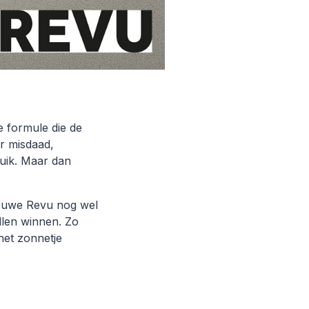
 formule die de
r misdaad,
ruik. Maar dan
ieuwe Revu nog wel
llen winnen. Zo
het zonnetje