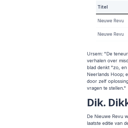
Titel
Nieuwe Revu
Nieuwe Revu
Ursem: "De teneur o
verhalen over misd
blad denkt "zo, en
Neerlands Hoop; ee
door zelf oplossin
vragen te stellen."
Dik. Dik
De Nieuwe Revu wor
laatste editie va