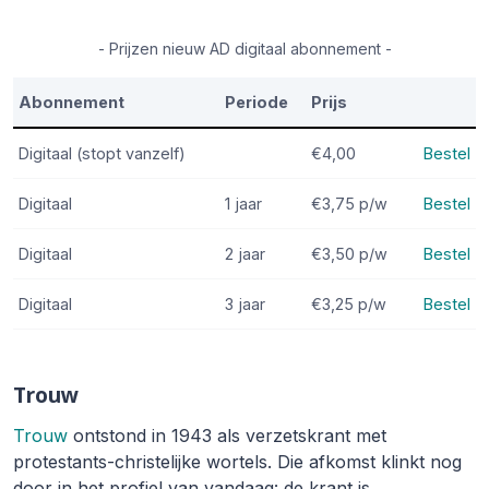
- Prijzen nieuw AD digitaal abonnement -
Abonnement
Periode
Prijs
Digitaal (stopt vanzelf)
€4,00
Bestel
Digitaal
1 jaar
€3,75
p/w
Bestel
Digitaal
2 jaar
€3,50
p/w
Bestel
Digitaal
3 jaar
€3,25
p/w
Bestel
Trouw
Trouw
ontstond in 1943 als verzetskrant met
protestants-christelijke wortels. Die afkomst klinkt nog
door in het profiel van vandaag: de krant is