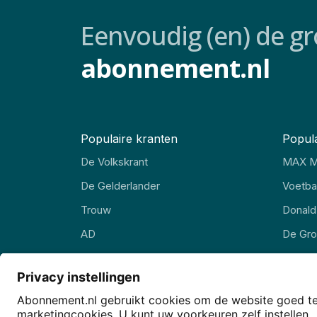
Eenvoudig (en) de gr
abonnement.nl
Populaire kranten
Popula
De Volkskrant
MAX M
De Gelderlander
Voetbal
Trouw
Donald
AD
De Gr
FD
EW Ma