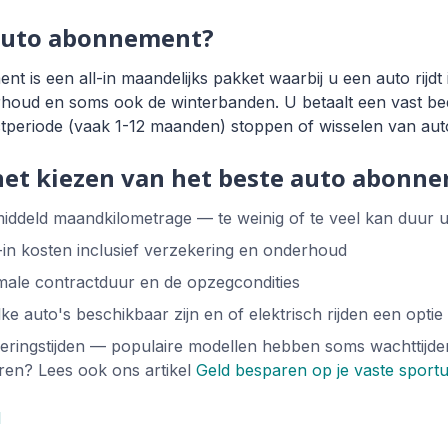
 auto abonnement?
 is een all-in maandelijks pakket waarbij u een auto rijdt 
rhoud en soms ook de winterbanden. U betaalt een vast b
tperiode (vaak 1-12 maanden) stoppen of wisselen van aut
 het kiezen van het beste auto abonn
iddeld maandkilometrage — te weinig of te veel kan duur 
ll-in kosten inclusief verzekering en onderhoud
male contractduur en de opzegcondities
e auto's beschikbaar zijn en of elektrisch rijden een optie 
veringstijden — populaire modellen hebben soms wachttijd
ren? Lees ook ons artikel
Geld besparen op je vaste sportu
l