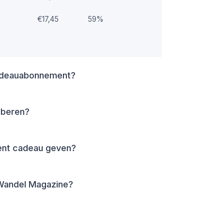
€17,45
59%
adeauabonnement?
oberen?
ent cadeau geven?
Wandel Magazine?