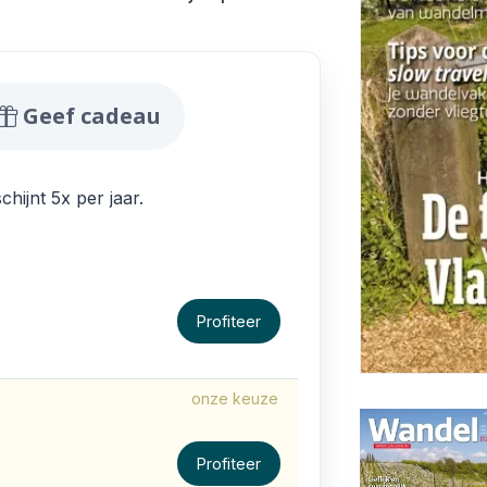
zine Aanbiedingen
Geef cadeau
ijnt 5x per jaar.
Profiteer
onze keuze
Profiteer