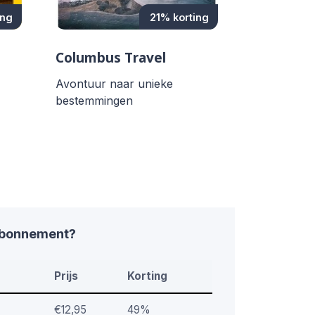
ing
21% korting
Columbus Travel
Avontuur naar unieke
bestemmingen
abonnement?
Prijs
Korting
€12,95
49%