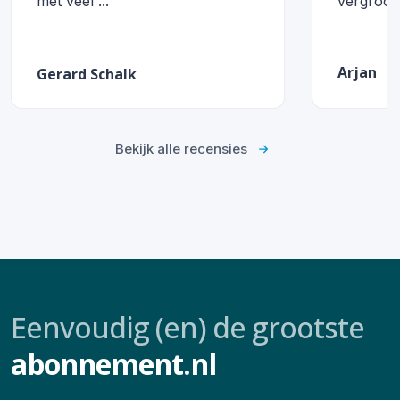
met veel ... "
vergroot
Arjan
Gerard Schalk
Bekijk alle recensies
Eenvoudig (en) de grootste
abonnement.nl