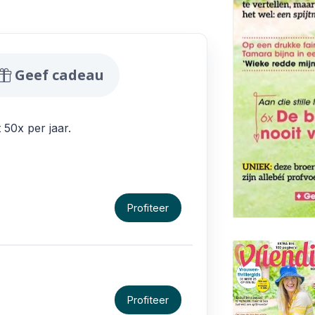
biedingen
Geef cadeau
 50x per jaar.
Profiteer
Profiteer