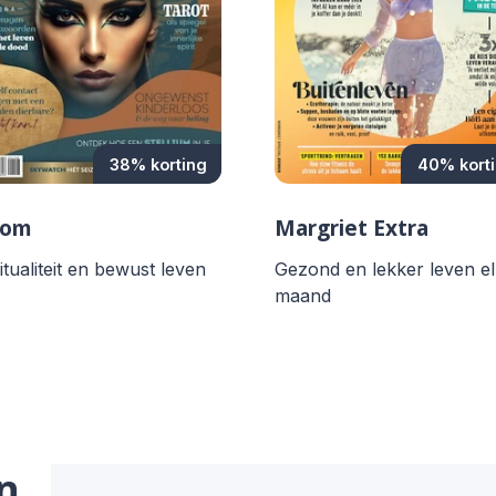
38% korting
40% kort
oom
Margriet Extra
itualiteit en bewust leven
Gezond en lekker leven e
maand
n