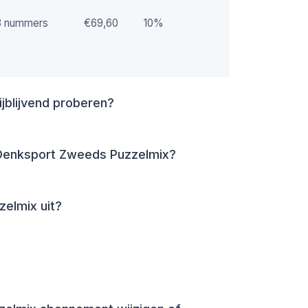
3 nummers
€69,60
10%
jblijvend proberen?
Denksport Zweeds Puzzelmix?
elmix uit?