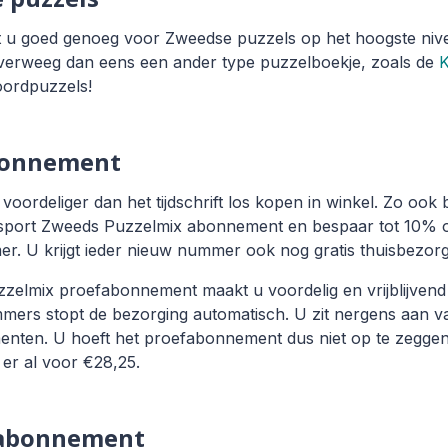
nt u goed genoeg voor Zweedse puzzels op het hoogste niv
 overweeg dan eens een ander type puzzelboekje, zoals de
K
oordpuzzels!
bonnement
d voordeliger dan het tijdschrift los kopen in winkel. Zo oo
port Zweeds Puzzelmix abonnement en bespaar tot 10% op
er. U krijgt ieder nieuw nummer ook nog gratis thuisbezorg
lmix proefabonnement maakt u voordelig en vrijblijvend k
ers stopt de bezorging automatisch. U zit nergens aan va
enten. U hoeft het proefabonnement dus niet op te zegge
er al voor €28,25.
 abonnement