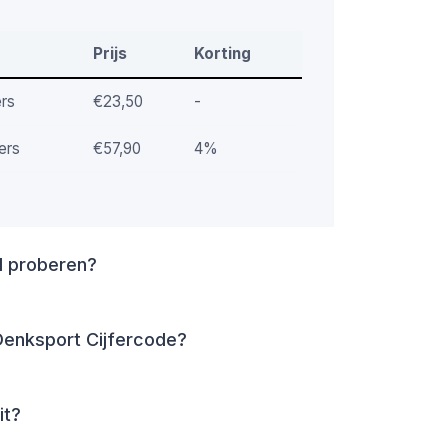
Prijs
Korting
rs
€23,50
-
ers
€57,90
4%
nd proberen?
Denksport Cijfercode?
it?