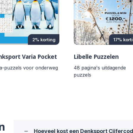
2% korting
17% kort
ksport Varia Pocket
Libelle Puzzelen
ia-puzzels voor onderweg
48 pagina's uitdagende
puzzels
n
Hoeveel kost een Denksport Cijferc