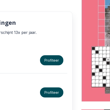
ingen
chijnt 13x per jaar.
Profiteer
Profiteer