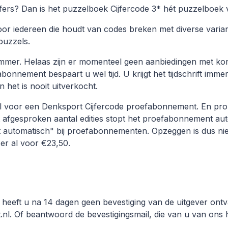
fers? Dan is het puzzelboek Cijfercode 3* hét puzzelboek 
voor iedereen die houdt van codes breken met diverse varia
puzzels.
mmer. Helaas zijn er momenteel geen aanbiedingen met kort
nnement bespaart u wel tijd. U krijgt het tijdschrift immers
n het is nooit uitverkocht.
l voor een Denksport Cijfercode proefabonnement. En probeer 
et afgesproken aantal edities stopt het proefabonnement au
t automatisch" bij proefabonnementen. Opzeggen is dus ni
er al voor €23,50.
 heeft u na 14 dagen geen bevestiging van de uitgever ont
l. Of beantwoord de bevestigingsmail, die van u van ons he