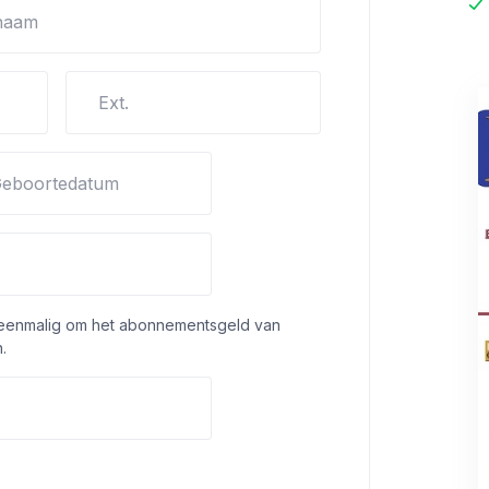
naam
Ext.
eboortedatum
 eenmalig om het abonnementsgeld van
.