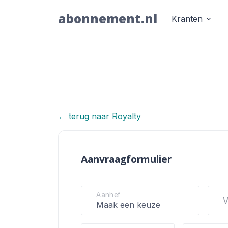
abonnement.nl
Kranten
← terug naar Royalty
Royalty
Aanvraagformulier
Aanhef
V