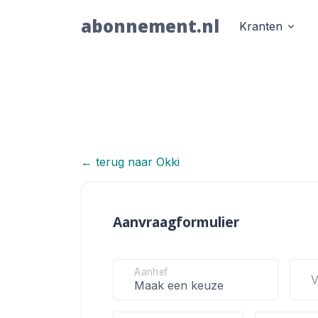
abonnement.nl
Kranten
← terug naar Okki
Okki
Aanvraagformulier
Aanhef
V