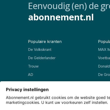
Eenvoudig (en) de gr
abonnement.nl
Populaire kranten
Popula
De Volkskrant
MAX M
De Gelderlander
Voetbal
Trouw
Donald
AD
De Gr
FD
EW Ma