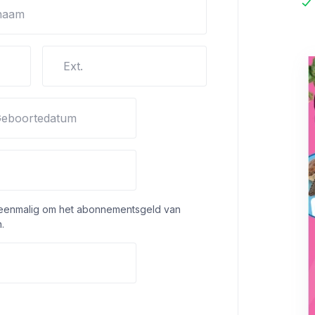
naam
Ext.
eboortedatum
 eenmalig om het abonnementsgeld van
.