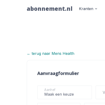
abonnement.nl
Kranten
← terug naar Mens Health
Mens Healt
Aanvraagformulier
Aanhef
V