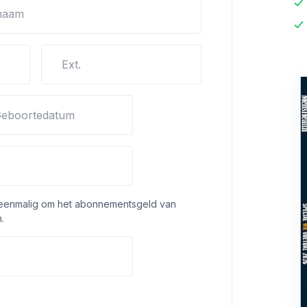
naam
Ext.
eboortedatum
 eenmalig om het abonnementsgeld van
.