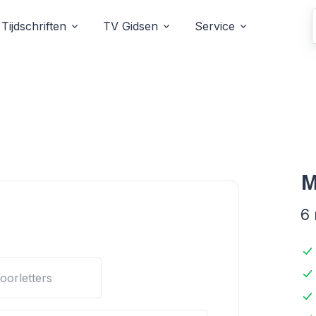
Tijdschriften
TV Gidsen
Service
M
6
h
oorletters