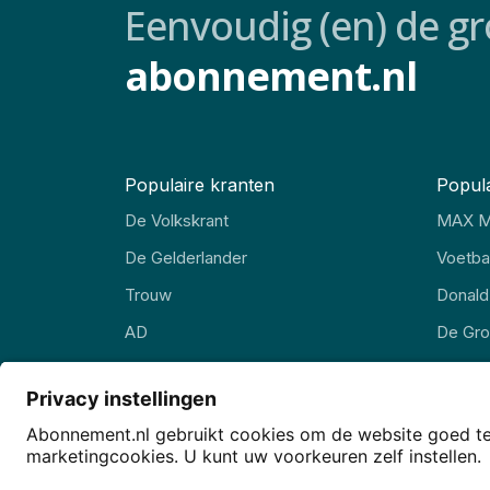
Eenvoudig (en) de gr
abonnement.nl
Populaire kranten
Popula
De Volkskrant
MAX M
De Gelderlander
Voetbal
Trouw
Donald
AD
De Gr
FD
EW Ma