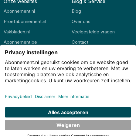
Onze websites
Blog & Service
Abonnement.nl
Blog
Proefabonnement.nl
Over ons
Vakbladen.nl
Veelgestelde vragen
Abonnement.be
Contact
Thuisstudie.nl
Alle rubrieken
Privacy
Privacy-instellingen
Cookies
Voorwaarden
Disclaimer
© JJ Internet Projects BV. 2026