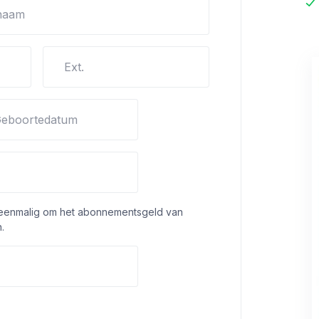
naam
Ext.
eboortedatum
 eenmalig om het abonnementsgeld van
.