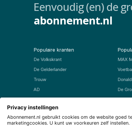
Eenvoudig (en) de gr
abonnement.nl
Populaire kranten
Popula
De Volkskrant
MAX M
De Gelderlander
Voetbal
Trouw
Donald
AD
De Gr
FD
EW Ma