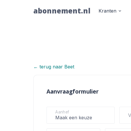
abonnement.nl
Kranten
← terug naar Beet
Beet
Aanvraagformulier
Aanhef
V