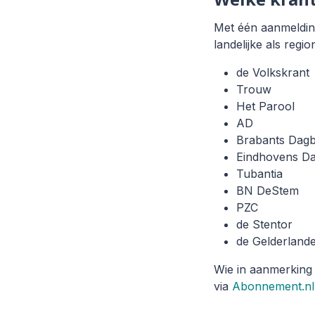
Met één aanmelding
landelijke als regi
de Volkskrant
Trouw
Het Parool
AD
Brabants Dagb
Eindhovens Da
Tubantia
BN DeStem
PZC
de Stentor
de Gelderland
Wie in aanmerking
via
Abonnement.nl