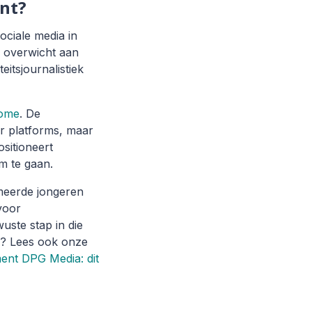
nt?
ociale media in
n overwicht aan
eitsjournalistiek
ome
. De
r platforms, maar
ositioneert
m te gaan.
rmeerde jongeren
voor
uste stap in die
n? Lees ook onze
nt DPG Media: dit