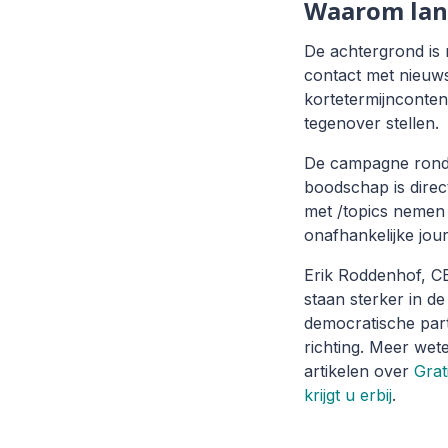
Waarom lan
De achtergrond is 
contact met nieuws
kortetermijncontent
tegenover stellen.
De campagne rondo
boodschap is direc
met /topics nemen z
onafhankelijke jou
Erik Roddenhof, 
staan sterker in d
democratische part
richting. Meer we
artikelen over
Grat
krijgt u erbij
.