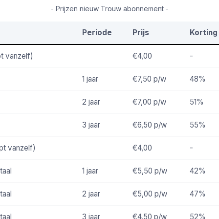
- Prijzen nieuw Trouw abonnement -
Periode
Prijs
Korting
t vanzelf)
€4,00
-
1 jaar
€7,50
p/w
48%
2 jaar
€7,00
p/w
51%
3 jaar
€6,50
p/w
55%
pt vanzelf)
€4,00
-
taal
1 jaar
€5,50
p/w
42%
taal
2 jaar
€5,00
p/w
47%
taal
3 jaar
€4,50
p/w
52%