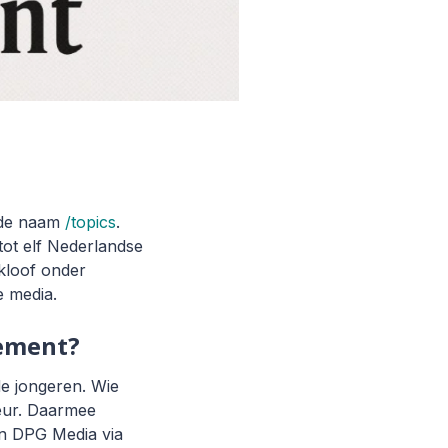
 de naam
/topics
.
tot elf Nederlandse
skloof onder
e media.
nement?
de jongeren. Wie
keur. Daarmee
an DPG Media via