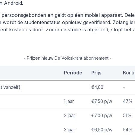
n Android.
persoonsgebonden en geldt op één mobiel apparaat. Delen 
wordt de studentenstatus opnieuw geverifieerd. Zolang ie
nt kosteloos door. Zodra de studie is afgerond, stopt he
- Prijzen nieuw De Volkskrant abonnement -
Periode
Prijs
Kort
t vanzelf)
€4,00
-
1 jaar
€7,50
p/w
47%
2 jaar
€7,00
p/w
51%
3 jaar
€6,50
p/w
54%