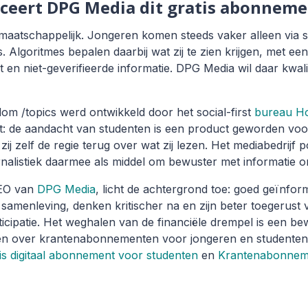
ceert DPG Media dit gratis abonneme
maatschappelijk. Jongeren komen steeds vaker alleen via s
. Algoritmes bepalen daarbij wat zij te zien krijgen, met ee
 en niet-geverifieerde informatie. DPG Media wil daar kwalit
m /topics werd ontwikkeld door het social-first
bureau H
t: de aandacht van studenten is een product geworden voo
ij zelf de regie terug over wat zij lezen. Het mediabedrijf p
rnalistiek daarmee als middel om bewuster met informatie o
CEO van
DPG Media
, licht de achtergrond toe: goed geïnfo
e samenleving, denken kritischer na en zijn beter toegerust 
icipatie. Het weghalen van de financiële drempel is een bew
ten over krantenabonnementen voor jongeren en studente
is digitaal abonnement voor studenten
en
Krantenabonneme