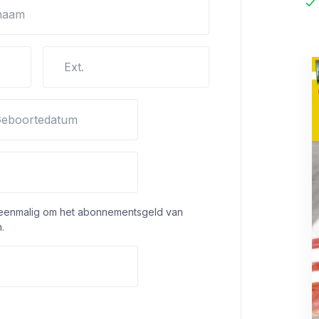
naam
Ext.
eboortedatum
 eenmalig om het abonnementsgeld van
.