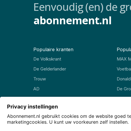
Eenvoudig (en) de gr
abonnement.nl
Populaire kranten
Popula
De Volkskrant
MAX M
De Gelderlander
Voetbal
Trouw
Donald
AD
De Gr
FD
EW Ma