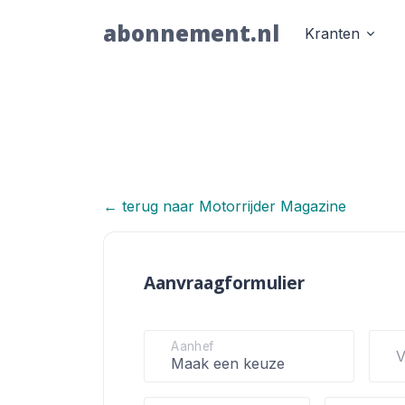
abonnement.nl
Kranten
← terug naar Motorrijder Magazine
Motorrijder
Aanvraagformulier
Aanhef
V