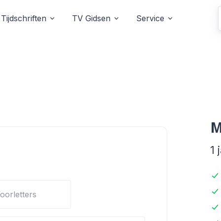
Tijdschriften
TV Gidsen
Service
M
1 
 Magazine
oorletters