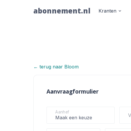
abonnement.nl
Kranten
← terug naar Bloom
Bloom
Aanvraagformulier
Aanhef
V