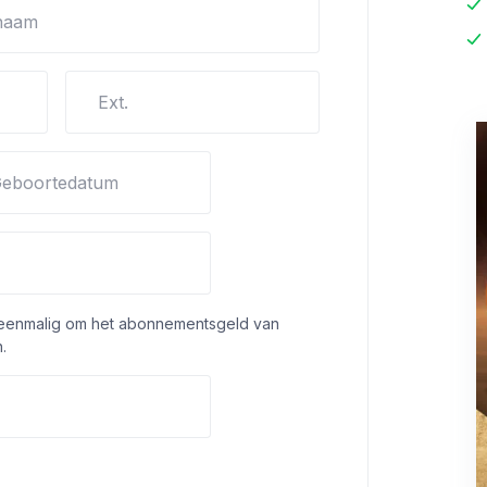
naam
Ext.
eboortedatum
 eenmalig om het abonnementsgeld van
.