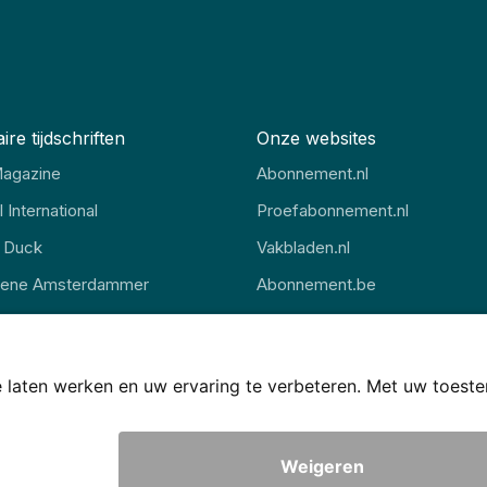
ire tijdschriften
Onze websites
agazine
Abonnement.nl
 International
Proefabonnement.nl
 Duck
Vakbladen.nl
oene Amsterdammer
Abonnement.be
gazine
Thuisstudie.nl
Voorwaarden
Disclaimer