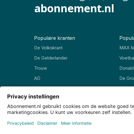
abonnement.nl
Populaire kranten
Popula
De Volkskrant
MAX M
De Gelderlander
Voetbal
Trouw
Donald
AD
De Gr
FD
EW Ma
Privacy
Privacy-instellingen
Cookies